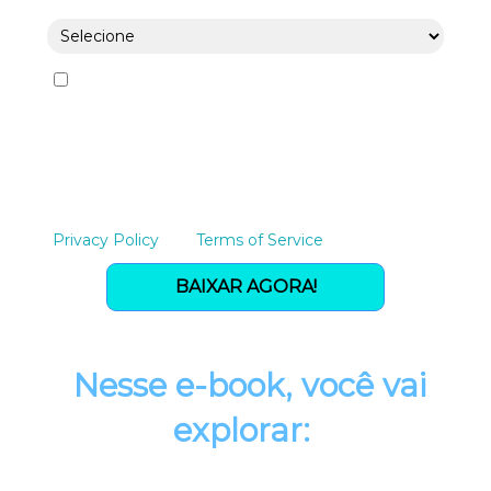
Eu concordo em receber
comunicações.
Ao informar meus dados, eu concordo
com a
Política de Privacidade
.
This site is protected by reCAPTCHA. Google's
Privacy Policy
and
Terms of Service
apply.
BAIXAR AGORA!
Nesse e-book, você vai
explorar: