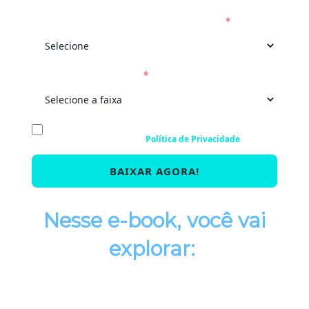
Quantos processos sua empresa monitora?
*
Número de funcionários
*
Eu concordo em receber comunicações. Ao informar meus
dados, eu concordo com a
Política de Privacidade
.
BAIXAR AGORA!
Nesse e-book, você vai
explorar: