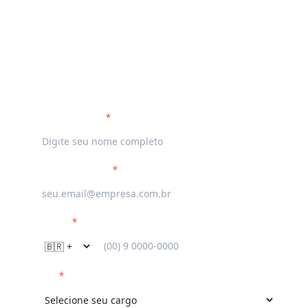
gestão jurídica e aplique boas práticas
para aumentar a eficiência e a produtividade da
sua equipe.
Preencha as informações e baixe
seu e-book
Nome Completo
*
Email Corporativo
*
Telefone
*
Cargo
*