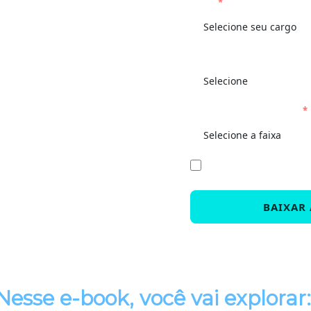
Cargo
*
Quantos processos sua em
Número de funcionários
*
Eu concordo em receber co
meus dados, eu concordo c
BAIXAR
Nesse e-book, você vai explorar