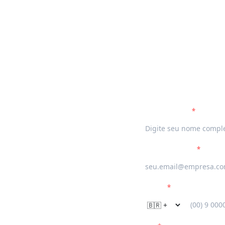
co de Conteúdo:
idade do seu
Preencha e bai
book
Nome Completo
*
eve a autoridade do seu
cação estratégica
Email Corporativo
*
 do seu escritório de
ndo impacto real nos
Telefone
*
sideração da sua marca na
entes.