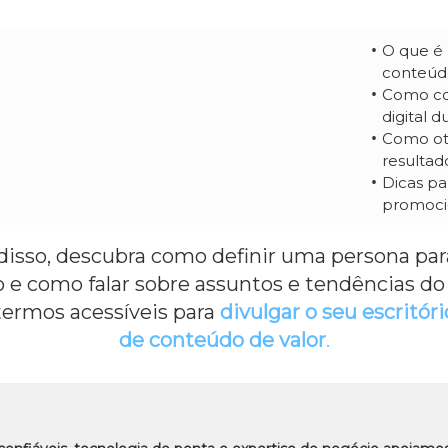
O que é 
conteúd
Como co
digital 
Como oti
resultad
Dicas pa
promoci
isso, descubra como definir uma persona par
io e como falar sobre assuntos e tendências d
ermos acessíveis para
divulgar o seu escritóri
de conteúdo de valor
.