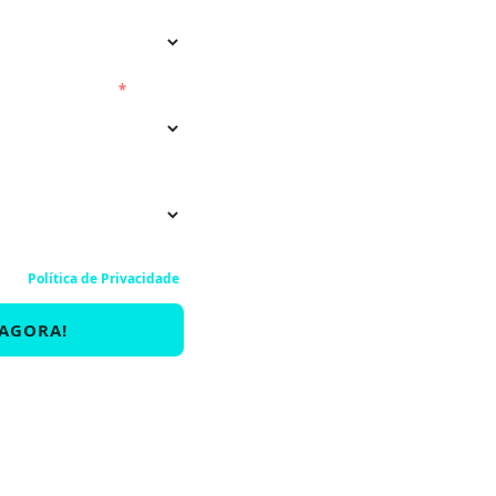
presa monitora?
*
municações. Ao informar
om a
Política de Privacidade
.
 AGORA!
: